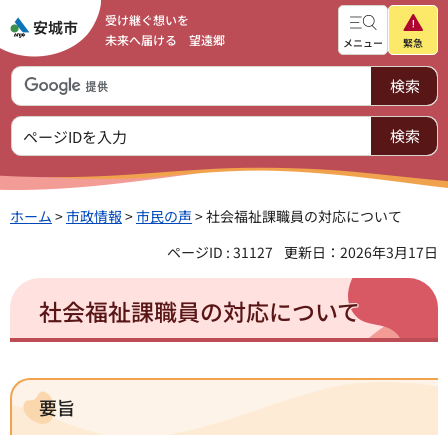
受け継ぐ想いを
未来へ届ける 望遠郷
メニュー
緊急
ホーム
>
市政情報
>
市民の声
> 社会福祉課職員の対応について
ページID : 31127
更新日：2026年3月17日
社会福祉課職員の対応について
要旨