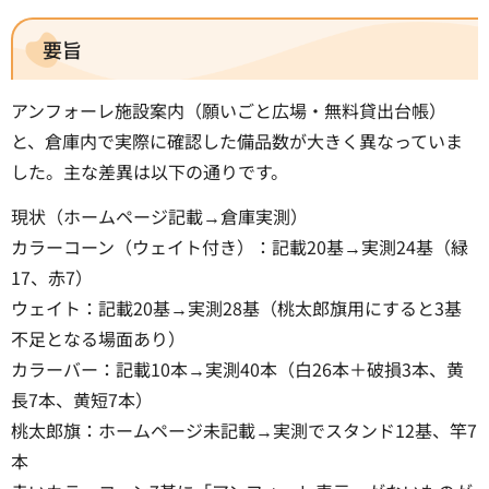
要旨
アンフォーレ施設案内（願いごと広場・無料貸出台帳）
と、倉庫内で実際に確認した備品数が大きく異なっていま
した。主な差異は以下の通りです。
現状（ホームページ記載→倉庫実測）
カラーコーン（ウェイト付き）：記載20基→実測24基（緑
17、赤7）
ウェイト：記載20基→実測28基（桃太郎旗用にすると3基
不足となる場面あり）
カラーバー：記載10本→実測40本（白26本＋破損3本、黄
長7本、黄短7本）
桃太郎旗：ホームページ未記載→実測でスタンド12基、竿7
本