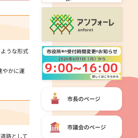
のような形式
速やかに運
市長のページ
市議会のページ
た道路として