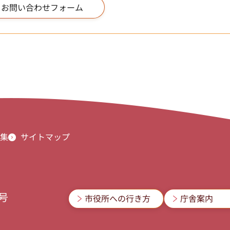
集
サイトマップ
3号
市役所への行き方
庁舎案内