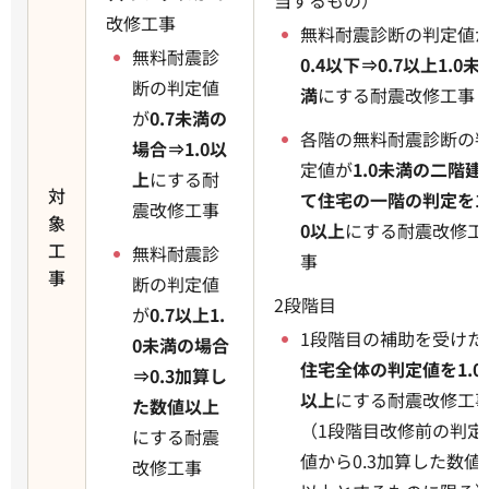
当するもの）
改修工事
無料耐震診断の判定値
無料耐震診
0.4以下⇒0.7以上1.0未
断の判定値
満
にする耐震改修工事
が
0.7未満の
各階の無料耐震診断の
場合⇒1.0以
定値が
1.0未満の二階建
上
にする耐
対
て住宅の一階の判定を1
震改修工事
象
0以上
にする耐震改修工
工
無料耐震診
事
事
断の判定値
2段階目
が
0.7以上1.
1段階目の補助を受けた
0未満の場合
住宅全体の判定値を1.0
⇒0.3加算し
以上
にする耐震改修工
た数値以上
（1段階目改修前の判定
にする耐震
値から0.3加算した数値
改修工事