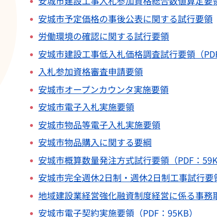
安城市建設工事入札参加資格総合数値算定要
安城市予定価格の事後公表に関する試行要領
労働環境の確認に関する試行要領
安城市建設工事低入札価格調査試行要領（PDF：
入札参加資格審査申請要領
安城市オープンカウンタ実施要領
安城市電子入札実施要領
安城市物品等電子入札実施要領
安城市物品購入に関する要綱
安城市概算数量発注方式試行要領（PDF：59K
安城市完全週休2日制・週休2日制工事試行要
地域建設業経営強化融資制度経営に係る事務
安城市電子契約実施要領（PDF：95KB）