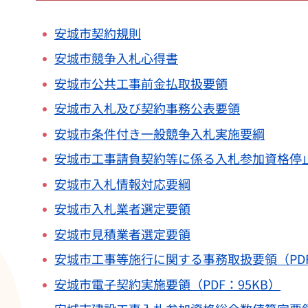
安城市契約規則
安城市競争入札心得書
安城市公共工事前金払取扱要領
安城市入札及び契約事務公表要領
安城市条件付き一般競争入札実施要綱
安城市工事請負契約等に係る入札参加資格停
安城市入札情報対応要綱
安城市入札業者選定要領
安城市見積業者選定要領
安城市工事等施行に関する事務取扱要領（PDF
安城市電子契約実施要領（PDF：95KB）