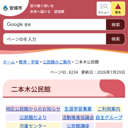
受け継ぐ想いを
未来へ届ける 望遠郷
メニュー
緊急
ホーム
>
教育・学習
>
公民館のご案内
> 二本木公民館
ページID : 8234
更新日：2026年7月29日
二本木公民館
地区公民館からのお知らせ
生涯学習事業
ご利用案内
公民館だより
活動推進協議会
自主グループ
児童センター
公民館講座