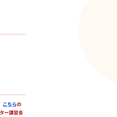
、
こちら
の
ター講習会