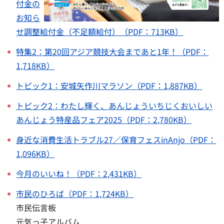
付金の
お知ら
せ調整給付金（
不足
額給付）（PDF：713KB）
特集2：第20回アジア競技大会まであと1年！（PDF：
1,718KB）
トピック1：安城矢作川マラソン（PDF：1,887KB）
トピック2：わたし輝く、あんじょういちじくおいしい
あんじょう特産品フェア2025（PDF：2,780KB）
身近な消費生活トラブル27／保育フェスinAnjo（PDF：
1,096KB）
今月のいいね！（PDF：2,431KB）
市民のひろば（PDF：1,724KB）
市民伝言板
元気っ子アルバム