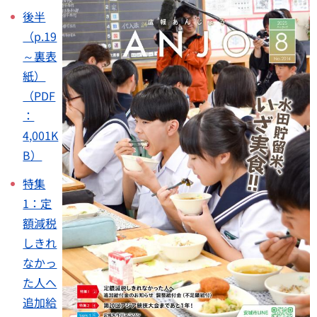
後半
（p.19
～裏表
紙）
（PDF
：
4,001K
B）
特集
1：定
額減税
しきれ
なかっ
た人へ
追加給