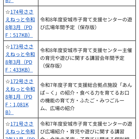
☆
174号ささ
えねっと令和
令和8年度安城市子育て支援センターの遊
8年3月（PD
び広場年間予定（保存版）
F：517KB）
☆
173号ささ
令和8年度安城市子育て支援センター主催
えねっと令和
の育児や遊びに関する講習会年間予定
8年3月（PD
（保存版）
F：433KB）
☆
172号ささ
令和7年度子育て支援総合拠点施設「あん
えねっと令和
ぱ～く」の紹介・食べる力を育てるお口
8年1月（PD
の機能の育て方・ふたご・みつごルー
F：1,081K
ム、広場の紹介
B）
☆
171号ささ
令和7年度安城市子育て支援センターの遊
えねっと令和
び広場紹介・育児や遊びに関する講習
7年11月（PD
会・今後の予定・子育てに関する個別相