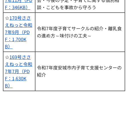
F：346KB）
談・こどもを事故から守ろう
☆
170号ささ
えねっと令和
令和7年度子育てサークルの紹介・離乳食
7年9月（PD
の進め方～味付けの工夫～
F：1,700K
B）
☆
169号ささ
えねっと令和
令和7年度安城市内子育て支援センターの
7年7月（PD
紹介
F：1,630K
B）