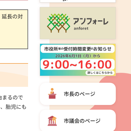
、延長の対
市長のページ
治まるので
と、胎児にも
市議会のページ