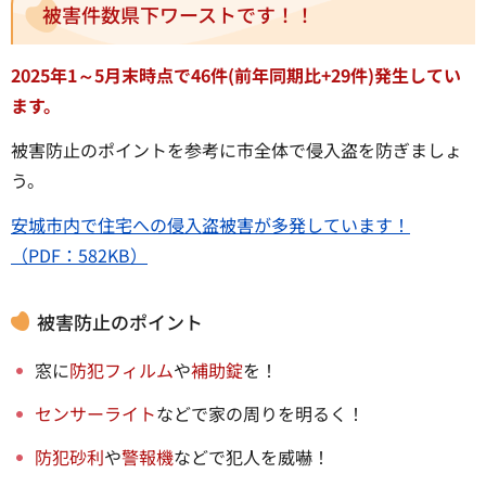
被害件数県下ワーストです！！
2025年1～5月末時点で46件(前年同期比+29件)発生してい
ます。
被害防止のポイントを参考に市全体で侵入盗を防ぎましょ
う。
安城市内で住宅への侵入盗被害が多発しています！
（PDF：582KB）
被害防止のポイント
窓に
防犯フィルム
や
補助錠
を！
センサーライト
などで家の周りを明るく！
防犯砂利
や
警報機
などで犯人を威嚇！