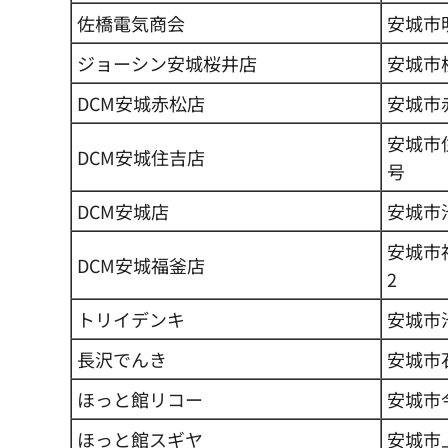
佐橋電気商会
安城市明
ジョーシン安城桜井店
安城市桜
DCM安城赤松店
安城市
安城市
DCM安城住吉店
号
DCM安城店
安城市
安城市
DCM安城福釜店
2
トリイデンキ
安城市池
長沢でんき
安城市
ほっと館リコー
安城市今
ほっと館スギヤ
安城市