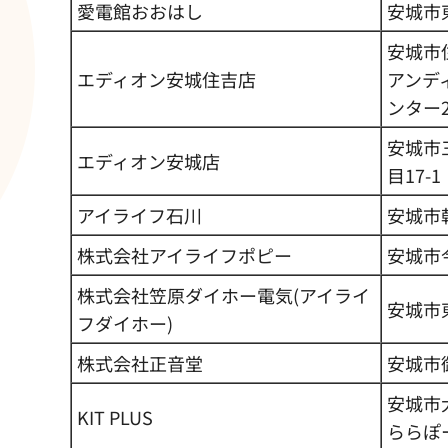
愛電館おおはし
安城市
安城市住
エディオン安城住吉店
アンデ
ンター2
安城市
エディオン安城店
目17-1
アイライフ石川
安城市
株式会社アイライフポピー
安城市今
株式会社笠原ダイホー電気(アイライ
安城市東
フダイホー)
株式会社正音堂
安城市御
安城市大
KIT PLUS
ららぽ