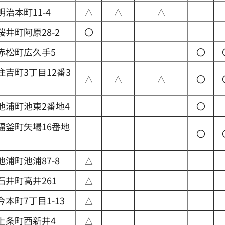
治本町11-4
△
△
△
井町阿原28-2
〇
赤松町広久手5
〇
住吉町3丁目12番3
△
△
△
〇
池浦町池東2番地4
〇
福釜町矢場16番地
〇
浦町池浦87-8
△
石井町高井261
△
本町7丁目1-13
△
上条町西新井4
△