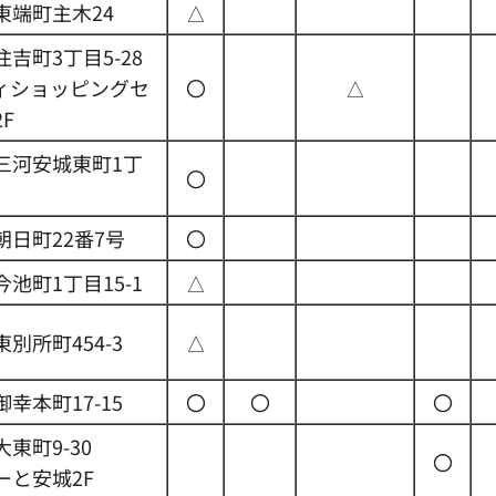
東端町主木24
△
吉町3丁目5-28
ィショッピングセ
〇
△
F
三河安城東町1丁
〇
朝日町22番7号
〇
池町1丁目15-1
△
別所町454-3
△
幸本町17-15
〇
〇
〇
東町9-30
〇
ーと安城2F