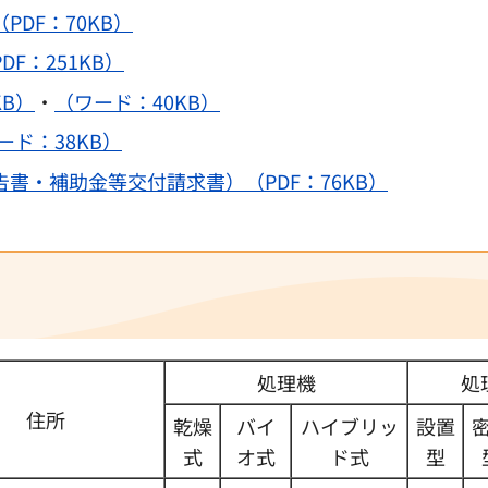
DF：70KB）
F：251KB）
KB）
・
（ワード：40KB）
ード：38KB）
書・補助金等交付請求書）（PDF：76KB）
処理機
処
住所
乾燥
バイ
ハイブリッ
設置
式
オ式
ド式
型