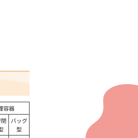
理容器
密閉
バッグ
型
型