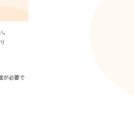
い。
)
載が必要で