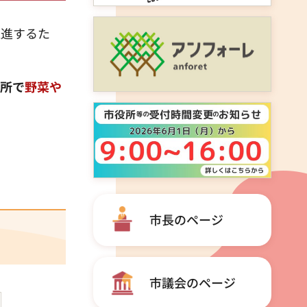
推進するた
場所で
野菜や
市長のページ
市議会のページ