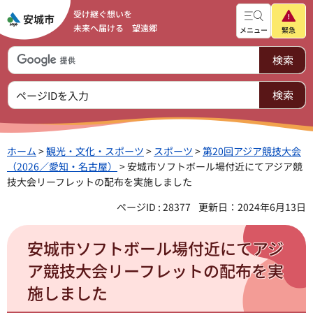
受け継ぐ想いを
未来へ届ける 望遠郷
メニュー
緊急
ホーム
>
観光・文化・スポーツ
>
スポーツ
>
第20回アジア競技大会
（2026／愛知・名古屋）
> 安城市ソフトボール場付近にてアジア競
技大会リーフレットの配布を実施しました
ページID : 28377
更新日：2024年6月13日
安城市ソフトボール場付近にてアジ
ア競技大会リーフレットの配布を実
施しました