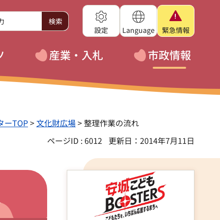
設定
Language
緊急
情報
ツ
産業・入札
市政情報
ーTOP
>
文化財広場
> 整理作業の流れ
ページID : 6012
更新日：2014年7月11日