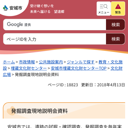
受け継ぐ想いを
未来へ届ける 望遠郷
メニュー
緊急
ホーム
>
市政情報
>
公共施設案内
>
ジャンルで探す
>
教育・文化施
設
>
埋蔵文化財センター
>
安城市埋蔵文化財センターTOP
>
文化財
広場
> 発掘調査現地説明会資料
ページID : 18823
更新日：2018年4月13日
発掘調査現地説明会資料
安城市では、遺跡の試掘・確認調査、発掘調査を毎年実