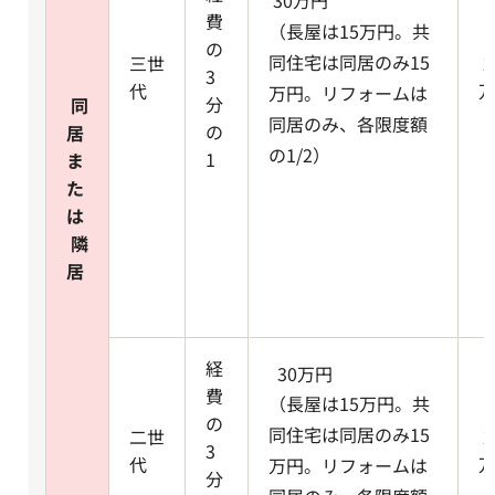
費
（長屋は15万円。共
の
同住宅は同居のみ15
三世
2
3
代
万円。リフォームは
分
同
同居のみ、各限度額
の
居
の1/2）
1
ま
た
は
隣
居
経
30万円
費
（長屋は15万円。共
の
同住宅は同居のみ15
二世
2
3
代
万円。リフォームは
分