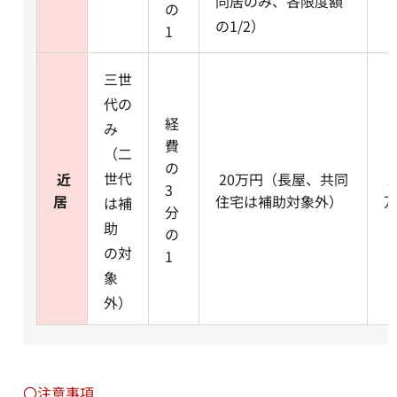
同居のみ、各限度額
の
の1/2）
1
三世
代の
経
み
費
（二
の
世代
近
20万円（長屋、共同
2
3
居
住宅は補助対象外）
は補
分
助
の
の対
1
象
外）
〇注意事項