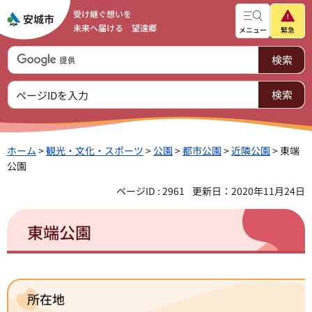
受け継ぐ想いを
未来へ届ける 望遠郷
メニュー
緊急
ホーム
>
観光・文化・スポーツ
>
公園
>
都市公園
>
近隣公園
> 東端
公園
ページID : 2961
更新日：2020年11月24日
東端公園
所在地