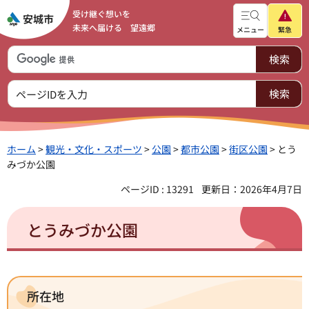
受け継ぐ想いを
未来へ届ける 望遠郷
メニュー
緊急
ホーム
>
観光・文化・スポーツ
>
公園
>
都市公園
>
街区公園
> とう
みづか公園
ページID : 13291
更新日：2026年4月7日
とうみづか公園
所在地