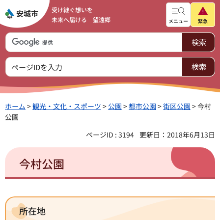
受け継ぐ想いを
未来へ届ける 望遠郷
メニュー
緊急
ホーム
>
観光・文化・スポーツ
>
公園
>
都市公園
>
街区公園
> 今村
公園
ページID : 3194
更新日：2018年6月13日
今村公園
所在地