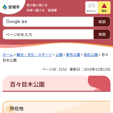
受け継ぐ想いを
未来へ届ける 望遠郷
メニュー
緊急
ホーム
>
観光・文化・スポーツ
>
公園
>
都市公園
>
街区公園
> 百々
目木公園
ページID : 3152
更新日：2019年12月13日
百々目木公園
所在地