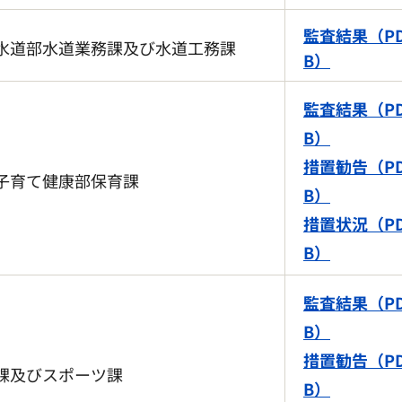
監査結果（PD
水道部水道業務課及び水道工務課
B）
監査結果（PD
B）
措置勧告（PD
子育て健康部保育課
B）
措置状況（PD
B）
監査結果（PD
B）
措置勧告（PD
課及びスポーツ課
B）