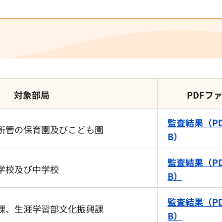
対象部局
PDFフ
監査結果（PD
所管の保育園及びこども園
B）
監査結果（PD
学校及び中学校
B）
監査結果（PD
課、生涯学習部文化振興課
B）