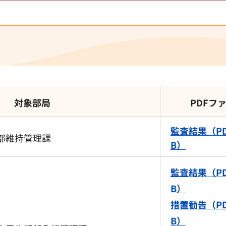
対象部局
PDFフ
監査結果（PD
部維持管理課
B）
監査結果（PD
B）
措置勧告（PD
B）