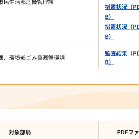
市民生活部危機管理課
措置状況（PD
B）
措置状況（PD
B）
監査結果（PD
課、環境部ごみ資源循環課
B）
対象部局
PDFフ