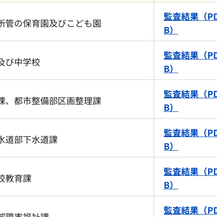
監査結果（PD
所管の保育園及びこども園
B）
監査結果（PD
及び中学校
B）
監査結果（PD
課、都市整備部区画整理課
B）
監査結果（PD
水道部下水道課
B）
監査結果（PD
校教育課
B）
監査結果（PD
部障害福祉課