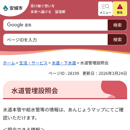
受け継ぐ想いを
未来へ届ける 望遠郷
メニュー
緊急
ホーム
>
生活・サービス
>
水道・下水道
> 水道管埋設照会
ページID : 28199
更新日：2026年3月24日
水道管埋設照会
水道本管や給水管等の情報は、あんじょうマップにてご確
認いただけます。
＜照会できる情報＞