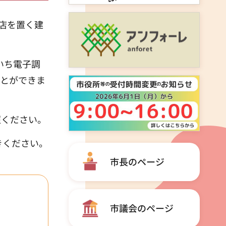
店を置く建
いち電子調
ことができま
ください。
きください。
市長のページ
市議会のページ