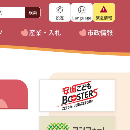
設定
Language
緊急
情報
ツ
産業・入札
市政情報